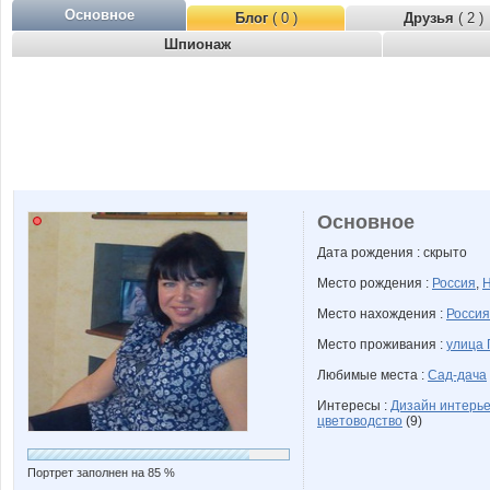
Основное
Блог
( 0 )
Друзья
( 2 )
Шпионаж
Основное
Дата рождения : скрыто
Место рождения :
Россия
,
Н
Место нахождения :
Россия
Место проживания :
улица 
Любимые места :
Сад-дача
Интересы :
Дизайн интерь
цветоводство
(9)
Портрет заполнен на 85 %