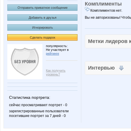
Комплименты
Отправить приватное сообщение
Комплиментов нет.
Вы не авторизованы! Чтоб
Добавить в друзья
Игнорировать
Сделать подарок
Метки лидеров
популярность:
Не участвует в
рейтинге
Интервью
Как получить
уровень?
Статистика портрета:
сейчас просматривают портрет - 0
зарегистрированные пользователи
посетившие портрет за 7 дней - 0